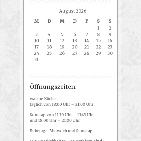
August 2026
M
D
M
D
F
S
S
1
2
3
4
5
6
7
8
9
10
11
12
13
14
15
16
17
18
19
20
21
22
23
24
25
26
27
28
29
30
31
Öffnungszeiten:
warme Küche
täglich von 18:00 Uhr – 21:00 Uhr
Sonntag von 11:30 Uhr – 13:45 Uhr
und 18:00 Uhr – 21:00 Uhr
Ruhetage: Mittwoch und Samstag